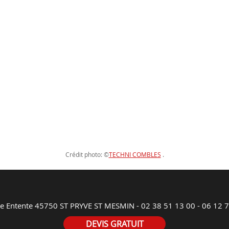
Crédit photo: ©
TECHNI COMBLES
.
ne Entente 45750 ST PRYVE ST MESMIN -
02 38 51 13 00
-
06 12 7
DEVIS GRATUIT