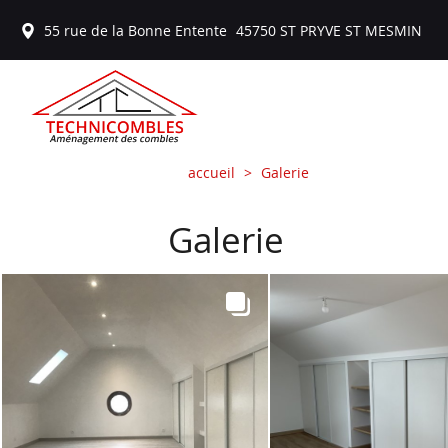
55 rue de la Bonne Entente
45750
ST PRYVE ST MESMIN
accueil
Galerie
Galerie