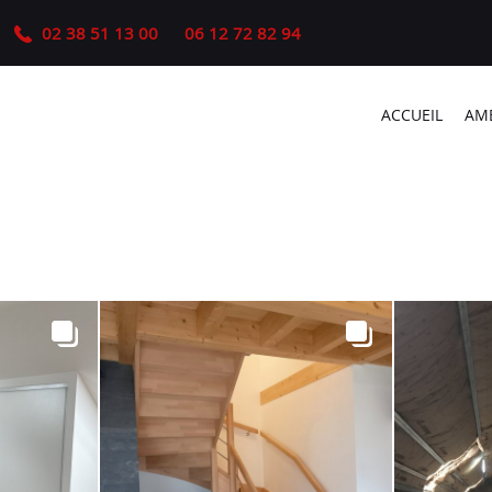
02 38 51 13 00
06 12 72 82 94
ACCUEIL
AM