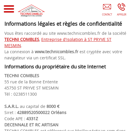
Aménagement Des Combles Orléans Isolation Des Combles
Olivet Rénovation Des Combles Loiret (45)
Informations légales et règles de confidentialité
Vous êtes raccordé au site www.technicombles.fr de la société
TECHNI COMBLES
,
Entreprise d'isolation à ST PRYVE ST
MESMIN
.
La connexion à
www.technicombles.fr
est cryptée avec votre
navigateur via un certificat SSL.
Informations du propriétaire du site Internet
TECHNI COMBLES
55 rue de la Bonne Entente
45750 ST PRYVE ST MESMIN
Tél : 0238511300
S.A.R.L.
au capital de
8000 €
Siret :
42889520500022 Orléans
Code APE :
4331Z
DECENNALE ET RC ARTISAN
TECHNI COMBLES est référencé sur MeilleurArtisan.com dans