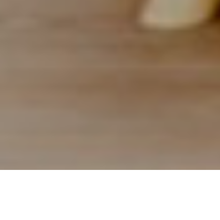
A PROPOS
∨