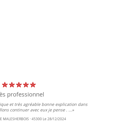
rès professionnel
que et très agréable bonne explication dans
«Nous
lons continuer avec eux je pense . ...»
tra
 LE MALESHERBOIS · 45300 Le 28/12/2024