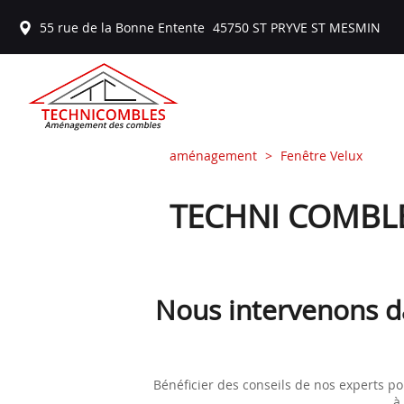
55 rue de la Bonne Entente
45750
ST PRYVE ST MESMIN
aménagement
Fenêtre Velux
TECHNI COMBLES 
Nous intervenons da
Bénéficier des conseils de nos experts po
à