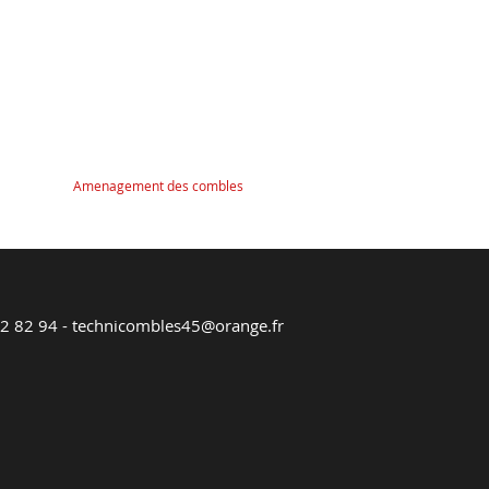
Amenagement des combles
2 82 94
-
technicombles45@orange.fr