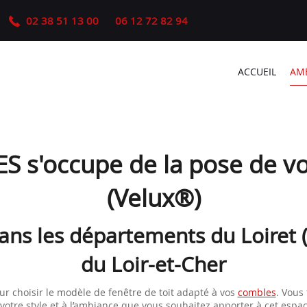
02 38 51 13 00
06 12 72 82 94
ACCUEIL
AM
s'occupe de la pose de vos
(Velux®)
ns les départements du Loiret (Ol
du Loir-et-Cher
ur choisir le modèle de fenêtre de toit adapté à vos
combles
. Vous
 votre style et à l’ambiance que vous souhaitez apporter à cet espac