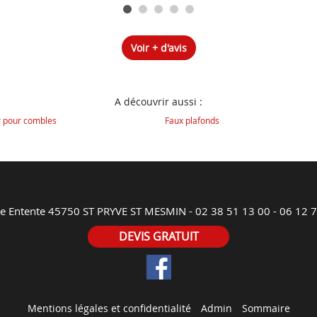
Voir + d'avis
A découvrir aussi :
r pour combles
Faux plafonds
ne Entente 45750 ST PRYVE ST MESMIN -
02 38 51 13 00
-
06 12 7
DEVIS GRATUIT
Mentions légales et confidentialité
Admin
Sommaire